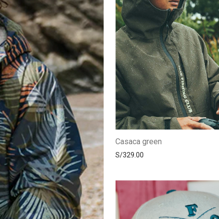
Casaca green
S/
329.00