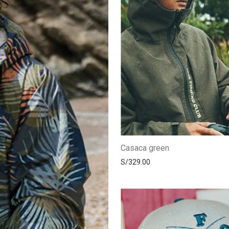
Casaca green
S/
329.00